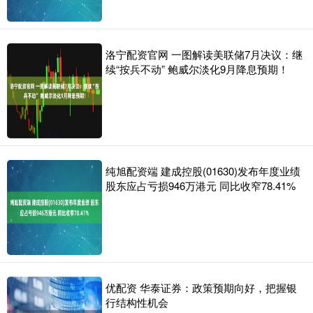
洛宁配资官网 一图解读美联储7月决议：继
续“按兵不动” 鲍威尔淡化9月降息预期！
纯旭配资端 建成控股(01630)发布年度业绩
股东应占亏损946万港元 同比收窄78.41%
优配资 华泰证券：政策预期向好，把握银
行结构性机会