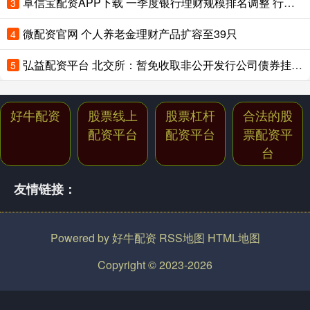
卓信宝配资APP下载 一季度银行理财规模排名调整 行业竞争关键从渠道转向投研能力
3
微配资官网 个人养老金理财产品扩容至39只
4
弘益配资平台 北交所：暂免收取非公开发行公司债券挂牌初费和挂牌年费
5
好牛配资
股票线上
股票杠杆
合法的股
配资平台
配资平台
票配资平
台
友情链接：
Powered by
好牛配资
RSS地图
HTML地图
Copyright
© 2023-2026