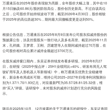
万通液压在2025年股价表现较为亮眼，全年股价大幅上涨，其中在10
月15日触及60.86元/股的阶段高位，股价创历史新高。不过自该高位
之后，公司股价开始持续波动下滑，截至2026年4月30日，股价相较
于2025年的高位跌超30%，期间最大回撤幅度更是达到50%。
根据公告信息，万通液压在2025年8月9日发布公司股东拟减持股份的
预披露公告，涉及控股股东一致行动人及多名高管。截至2025年11月
末，孔祥娥、王梦君、王刚、厉建慧等人在期间减持超过70万股，在
公司股价相对高位累计减持金额超过3700万元。
在股东减持窗口期内，东吴证券持续发布看多研报。2025年8月27
日，在研报《2025中报点评：25H1业绩同比+40%，研发布局无人驾
驶矿用车及人形机器人等新领域》中，称万通液压优势主业稳健增
长，新业务布局成长可期，维持公司2025~2027年归母净利润预测分
别为1.37/1.70/1.93亿元，对应最新PE为35.57/28.81/25.32倍，维
持“买入”评级。该研报中，未对股东的减持计划进行充分的风险提
示。
随后在2025年10月、12月披露的关于万通液压的研报中，东吴证券同