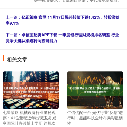
好牛配资提示：文章来自网络，不代表本站观点。
上一篇：
亿正策略 官网 11月17日煜邦转债下跌1.42%，转股溢价
率9.1%
下一篇：
卓信宝配资APP下载 一季度银行理财规模排名调整 行业
竞争关键从渠道转向投研能力
相关文章
七星策略 机械设备行业董秘观
仁信优配平台 光伏行业“反卷”进
察：41位董秘近年出现违规 咸
行时，昱能科技全球布局彰显韧
亨国际叶兴波博士学历 违规次
性