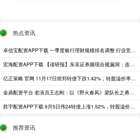
热点资讯
卓信宝配资APP下载 一季度银行理财规模排名调整 行业竞争关键从渠道转向投研能力
宏海配资APP下载 【读研报】东吴证券频现合规漏洞：连吃监管罚单，研报缺失关键风险提示误导投资人
亿正策略 官网 11月17日煜邦转债下跌1.42%，转股溢价率9.1%
金鼎配资平台 老演员王志刚：以《野火春风》梁队长之勇铸《苦菜花》姜永泉之魂
胜宇配资APP下载 9月5日伟24转债上涨1.52%，转股溢价率26.54%
推荐资讯