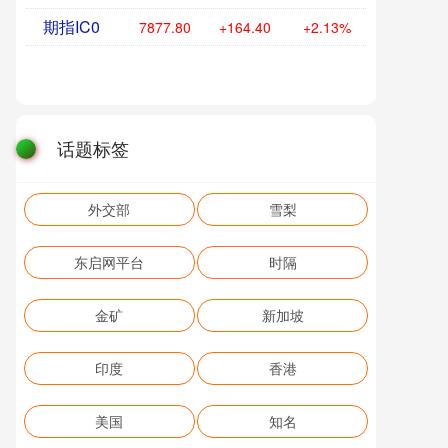
期指IC0
7877.80
+164.40
+2.13%
话题标签
外交部
雪梨
东启网平台
时隔
金矿
新加坡
印度
香港
美国
知名