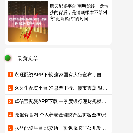
启天配资平台 南明始终一盘散
沙的背后，是清朝根本不给对
方“更新换代”的时间
最新文章
永旺配资APP下载 这家国有大行宣布，自有卫星成功上天！
1
久久牛配资平台 净息差下行、债市震荡 银行突围策略备受机构关注
2
卓信宝配资APP下载 一季度银行理财规模排名调整 行业竞争关键从渠道转向投研能力
3
微配资官网 个人养老金理财产品扩容至39只
4
弘益配资平台 北交所：暂免收取非公开发行公司债券挂牌初费和挂牌年费
5