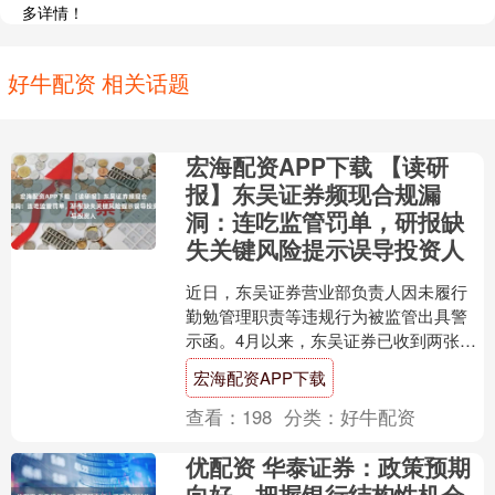
多详情！
好牛配资 相关话题
宏海配资APP下载 【读研
报】东吴证券频现合规漏
洞：连吃监管罚单，研报缺
失关键风险提示误导投资人
近日，东吴证券营业部负责人因未履行
勤勉管理职责等违规行为被监管出具警
示函。4月以来，东吴证券已收到两张罚
单。 此外，东吴证券在上市公司股东减
宏海配资APP下载
持等重要节点，未充分....
查看：
198
分类：
好牛配资
优配资 华泰证券：政策预期
向好，把握银行结构性机会