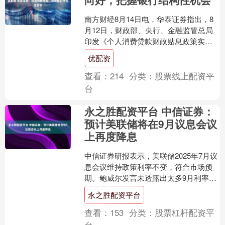
南方财经8月14日电，华泰证券指出，8
月12日，财政部、央行、金融监管总局
印发《个人消费贷款财政贴息政策实施
方案》，年贴息比例为1%，中央财政、
优配资
省级财政分别承担....
查看：
214
分类：
股票线上配资平
台
永之胜配资平台 中信证券：
预计美联储将在9月议息会议
上再度降息
中信证券研报表示，美联储2025年7月议
息会议维持政策利率不变，符合市场预
期。鲍威尔发言未透露出太多9月利率调
整的前景。 本次记者会最值得关注的是
永之胜配资平台
美联储对关税通....
查看：
153
分类：
股票杠杆配资平