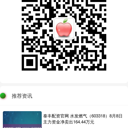
推荐资讯
泰丰配资官网 水发燃气（603318）8月8日
主力资金净卖出164.44万元