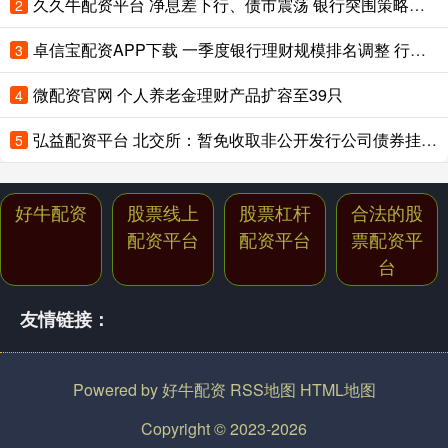
久久牛配资平台 净息差下行、债市震荡 银行突围策略备受机构关注
2
卓信宝配资APP下载 一季度银行理财规模排名调整 行业竞争关键从渠道转向投研能力
3
微配资官网 个人养老金理财产品扩容至39只
4
弘益配资平台 北交所：暂免收取非公开发行公司债券挂牌初费和挂牌年费
5
好牛配资
股票线上
股票杠杆
合法的股
配资平台
配资平台
票配资平
台
友情链接：
Powered by
好牛配资
RSS地图
HTML地图
Copyright
© 2023-2026