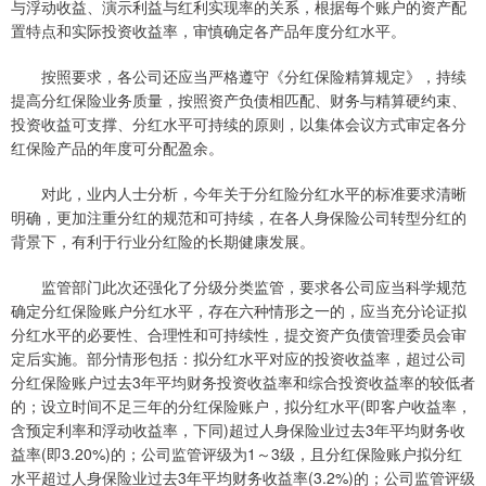
与浮动收益、演示利益与红利实现率的关系，根据每个账户的资产配
置特点和实际投资收益率，审慎确定各产品年度分红水平。
按照要求，各公司还应当严格遵守《分红保险精算规定》，持续
提高分红保险业务质量，按照资产负债相匹配、财务与精算硬约束、
投资收益可支撑、分红水平可持续的原则，以集体会议方式审定各分
红保险产品的年度可分配盈余。
对此，业内人士分析，今年关于分红险分红水平的标准要求清晰
明确，更加注重分红的规范和可持续，在各人身保险公司转型分红的
背景下，有利于行业分红险的长期健康发展。
监管部门此次还强化了分级分类监管，要求各公司应当科学规范
确定分红保险账户分红水平，存在六种情形之一的，应当充分论证拟
分红水平的必要性、合理性和可持续性，提交资产负债管理委员会审
定后实施。部分情形包括：拟分红水平对应的投资收益率，超过公司
分红保险账户过去3年平均财务投资收益率和综合投资收益率的较低者
的；设立时间不足三年的分红保险账户，拟分红水平(即客户收益率，
含预定利率和浮动收益率，下同)超过人身保险业过去3年平均财务收
益率(即3.20%)的；公司监管评级为1～3级，且分红保险账户拟分红
水平超过人身保险业过去3年平均财务收益率(3.2%)的；公司监管评级