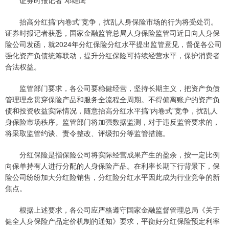
证券时报记者 邓雄鹰
抬高分红搞“内卷式”竞争，扰乱人身保险市场的行为将受处罚。
证券时报记者获悉，国家金融监管总局人身保险监管司近日向人身保
险公司发函，就2024年分红保险分红水平提出监管意见，督促各公司
强化资产负债统筹联动，提升分红保险可持续经营水平，保护消费者
合法权益。
监管部门要求，各公司要稳健经营，坚持长期主义，把资产负债
管理理念贯穿保险产品和服务全流程全周期。不得偏离账户的资产负
债和投资收益实际情况，随意抬高分红水平搞“内卷式”竞争，扰乱人
身保险市场秩序。监管部门将加强数据监测，对于违反监管要求的，
将采取监管约谈、责令整改、评级扣分等监管措施。
分红保险是指保险公司将实际经营成果产生的盈余，按一定比例
向保单持有人进行分配的人身保险产品。在利率长期下行背景下，保
险公司纷纷加大分红险销售，分红险分红水平因此成为行业竞争的新
焦点。
根据上述要求，各公司应严格遵守国家金融监督管理总局《关于
健全人身保险产品定价机制的通知》要求，平衡好分红保险预定利率