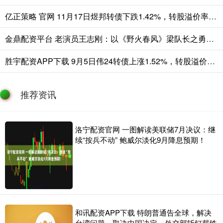
亿正策略 官网 11月17日煜邦转债下跌1.42%，转股溢价率9.1%
金鼎配资平台 老演员王志刚：以《野火春风》梁队长之勇铸《苦菜花》姜永泉之魂
胜宇配资APP下载 9月5日伟24转债上涨1.52%，转股溢价率26.54%
推荐资讯
洛宁配资官网 一图解读美联储7月决议：继
续“按兵不动” 鲍威尔淡化9月降息预期！
和讯配资APP下载 特朗普通告全球，解决
台湾问题，取决中国决定，外交部斩钉截铁