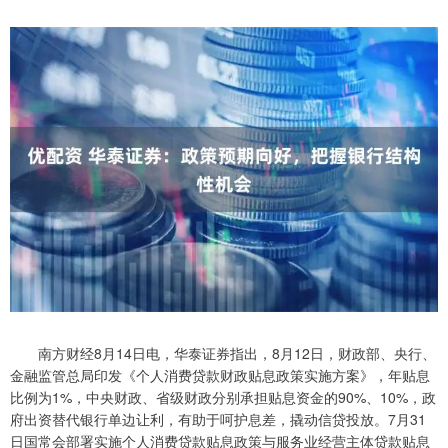
南方财经8月14日电，华泰证券指出，8月12日，财政部、央行、
金融监管总局印发《个人消费贷款财政贴息政策实施方案》，年贴息
比例为1%，中央财政、省级财政分别承担贴息资金的90%、10%，政
府出资替代银行单边让利，有助于呵护息差，撬动信贷投放。7月31
日国常会部署实施个人消费贷款贴息政策与服务业经营主体贷款贴息