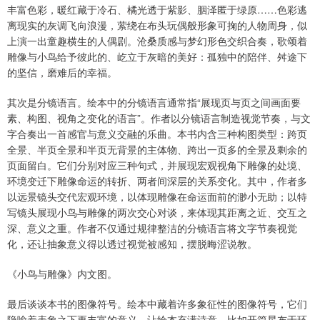
丰富色彩，暖红藏于冷石、橘光透于紫影、胭泽匿于绿原……色彩逃
离现实的灰调飞向浪漫，萦绕在布头玩偶般形象可掬的人物周身，似
上演一出童趣横生的人偶剧。沧桑质感与梦幻形色交织合奏，歌颂着
雕像与小鸟给予彼此的、屹立于灰暗的美好：孤独中的陪伴、舛途下
的坚信，磨难后的幸福。
其次是分镜语言。绘本中的分镜语言通常指“展现页与页之间画面要
素、构图、视角之变化的语言”。作者以分镜语言制造视觉节奏，与文
字合奏出一首感官与意义交融的乐曲。本书内含三种构图类型：跨页
全景、半页全景和半页无背景的主体物、跨出一页多的全景及剩余的
页面留白。它们分别对应三种句式，并展现宏观视角下雕像的处境、
环境变迁下雕像命运的转折、两者间深层的关系变化。其中，作者多
以远景镜头交代宏观环境，以体现雕像在命运面前的渺小无助；以特
写镜头展现小鸟与雕像的两次交心对谈，来体现其距离之近、交互之
深、意义之重。作者不仅通过规律整洁的分镜语言将文字节奏视觉
化，还让抽象意义得以透过视觉被感知，摆脱晦涩说教。
《小鸟与雕像》内文图。
最后谈谈本书的图像符号。绘本中藏着许多象征性的图像符号，它们
隐喻着表象之下更丰富的意义，让绘本充满诗意。比如开篇星布于环