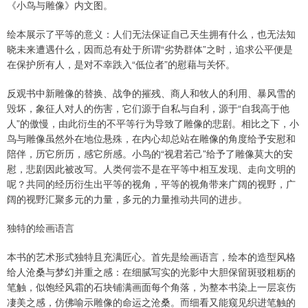
《小鸟与雕像》内文图。
绘本展示了平等的意义：人们无法保证自己天生拥有什么，也无法知
晓未来遭遇什么，因而总有处于所谓“劣势群体”之时，追求公平便是
在保护所有人，是对不幸跌入“低位者”的慰藉与关怀。
反观书中新雕像的替换、战争的摧残、商人和牧人的利用、暴风雪的
毁坏，象征人对人的伤害，它们源于自私与自利，源于“自我高于他
人”的傲慢，由此衍生的不平等行为导致了雕像的悲剧。相比之下，小
鸟与雕像虽然外在地位悬殊，在内心却总站在雕像的角度给予安慰和
陪伴，历它所历，感它所感。小鸟的“视君若己”给予了雕像莫大的安
慰，悲剧因此被改写。人类何尝不是在平等中相互发现、走向文明的
呢？共同的经历衍生出平等的视角，平等的视角带来广阔的视野，广
阔的视野汇聚多元的力量，多元的力量推动共同的进步。
独特的绘画语言
本书的艺术形式独特且充满匠心。首先是绘画语言，绘本的造型风格
给人沧桑与梦幻并重之感：在细腻写实的光影中大胆保留斑驳粗粝的
笔触，似饱经风霜的石块铺满画面每个角落，为整本书染上一层哀伤
凄美之感，仿佛喻示雕像的命运之沧桑。而细看又能窥见织进笔触的