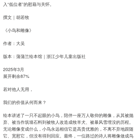
入“低位者”的慰藉与关怀。
撰文｜胡若牧
《小鸟和雕像》
作者：大吴
版本：蒲蒲兰绘本馆｜浙江少年儿童出版社
2025年3月
展开剩余87%
若对他人无用，
我们的价值从何而来？
绘本讲述了一只不起眼的小鸟，陪伴一座万人敬仰的雕像，从其被抛
弃、被当作筑墙石料到被牧人改造成牧羊犬、被暴风雪埋没的历程。
无论雕像变成什么，小鸟永远相信它是高贵优雅的，不离不弃地跟随
它、宽慰它，但没有得到回应。最终，一位路过的诗人将雕像做成鸟