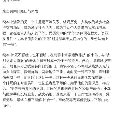
内在的平等，
来自共同的经历与体悟
绘本中涉及的另一个主题是平等关系。纵观历史，人类或为减少社会
冲突与动乱，或为激发社会活力，或为帮助个人寻求自我实现与幸
福，都在追求人与人的平等。而历史中的“平等”多体现在权力、资源
及条件上，本书所探讨的“平等”则是深藏于人们内心的、身份认知上
的“平等”。
绘本中“既不强壮，也不聪明，在鸟群中常常遭到排挤”的小鸟，与“被
那么多人喜欢”的雕像之间亦形成一种不平等关系。然而，随着环境变
迁，雕像从万众瞩目转向日渐破旧、脆弱不堪，小鸟则从暗淡无光转
向自由潇洒、慷慨施与，两者地位互换，走向另一种不平等。直到雕
像变成小鸟，两者终于达到平等。这种平等从何而来？加缪曾说：“一
个邮局的临时雇员和一位征服者是平等的，如果他们的意识是一样的
话。”平等来自共同的意识，共同的意识来自共同的经历与体悟：小鸟
与雕像共历废墟寂寥、战火硝烟、暴雪风霜，于是同悟沧海桑田、盛
衰无常，最终在相互理解中“合一”，至此便再无高低贵贱，平等由此
而生。