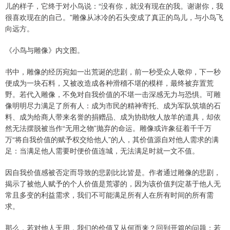
儿的样子，它终于对小鸟说：“没有你，就没有现在的我。谢谢你，我
很喜欢现在的自己。”雕像从冰冷的石头变成了真正的鸟儿，与小鸟飞
向远方。
《小鸟与雕像》内文图。
书中，雕像的经历宛如一出荒诞的悲剧，前一秒受众人敬仰，下一秒
便成为一块石料，又被改造成各种滑稽不堪的模样，最终被弃置荒
野。若代入雕像，不免对自我价值的不堪一击深感无力与恐惧。可雕
像明明尽力满足了所有人：成为市民的精神寄托、成为军队筑墙的石
料、成为给商人带来名誉的捐赠品、成为协助牧人放羊的道具，却依
然无法摆脱被当作“无用之物”抛弃的命运。雕像或许象征着千千万
万“将自我价值的赋予权交给他人”的人，其价值源自对他人需求的满
足：当满足他人需要时便价值连城，无法满足时就一文不值。
因自我价值感被否定而导致的悲剧比比皆是。作者通过雕像的悲剧，
揭示了被他人赋予的个人价值是荒谬的，因为该价值判定基于他人无
常且多变的利益需求，我们不可能满足所有人在所有时间的所有需
求。
那么，若对他人无用，我们的价值又从何而来？回到开篇的问题：若