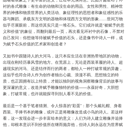
衬的各式雕像：有生命的动物和没生命的用品、女性和男性、精神世
界的神佛和物质世界的人类活动、象征理性的思想者和象征感性的乐
器与舞蹈、承载东方文明的器物和体现西方文明的形象……世间万物
似乎尽展眼前，而这些其实只是一堆石头。它们或许就是“被赋予的意
义和价值”的象征，而翻到最后一页，再次看见环衬中的石像，不禁对
自己发问：你想做等待被赋予价值的石头，还是像书中诗人一样，成
为赋予石头价值的艺术家和创造者？
又如书中跟随诗人的大河马，这只本应生活在非洲热带地区的动物，
出现在刚经历暴风雪的地方。在荒原上，无论是西装革履的诗人、超
越现实的河马、还是结伴而行的两者，都给人一种打破常规的异趣，
这似乎也符合诗人作为创作者独出心裁、浪漫不羁、思想独立的特
质，也正因拥有以上特质，才能以独到的视角洞察雕像背后的故事与
更深邃的意义，改造并赋予雕像独特的价值——永葆好奇，大胆想
象，打破常规，也许就能探寻到别人看不见的价值。
最后是一个基于笔者猜测、令人惊喜的“彩蛋”：那个头戴礼帽、身着
西装、手捧书本的雕像，或许正是将雕像改造成小鸟的诗人。若这样
看，这一发现会进一步丰富绘本的意义：人们为诗人建立雕像并追捧
他，却根本意识不到价值所在继而抛弃他，但诗人则永远在为世界赋