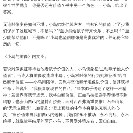
被全世界抛弃，你是否还有价值？书中另一个角色——小鸟，给出了
答案。
无论雕像变得如何不堪，小鸟始终伴其左右，告知它的价值：“至少我
们保护了这座城市，不是吗？”“至少能给孩子带来快乐，不是吗？”“至
少能帮助他们，不是吗？”小鸟也坚信雕像是高贵优雅的，并记得它经
历的一切。
《小鸟与雕像》内文图。
若说雕像象征等待被他者赋予价值的人，小鸟便象征“主动赋予他人价
值者”，当诗人将雕像改造成小鸟，小鸟对雕像的行为则象征着“给自
己赋予价值”——小鸟用陪伴、安慰与坚信赋予雕像以价值，使其获得
生命，并说出：“我很喜欢现在的自己。”绘本似乎传达了这样一种精
神：若世界弃我于虚无，我将自赋价值。正如马拉松选手即便得不到
喝彩，也会为自己的坚持而骄傲，面对西西弗斯重复推巨石至山顶
的“无意义困境”，加缪说：“登上顶峰的斗争本身足以充实人的心
灵。”当价值来自我们自己的选择，我们将永不被动、永不穷尽、永不
绝望，就像故事结尾的两只小鸟，不再受外境左右，回归自由。