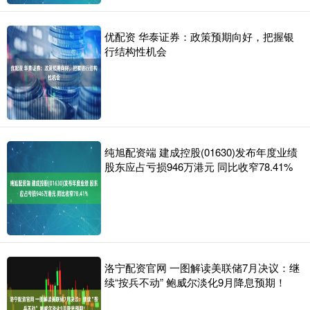
优配资 华泰证券：政策预期向好，把握银
行结构性机会
纯旭配资端 建成控股(01630)发布年度业绩
股东应占亏损946万港元 同比收窄78.41%
洛宁配资官网 一图解读美联储7月决议：继
续“按兵不动” 鲍威尔淡化9月降息预期！