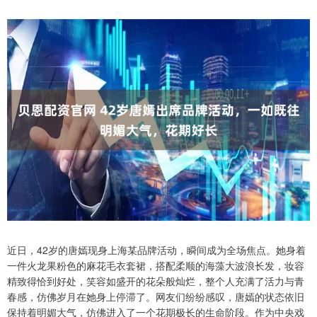
近日，42岁的唐嫣现身上海某品牌活动，瞬间成为全场焦点。她身着
一件火龙果粉色的麻花毛衣套裙，搭配柔顺的海藻大波浪长发，妆容
精致得恰到好处，笑容如盛开的花朵般灿烂，整个人充满了活力与青
春感，仿佛岁月在她身上停滞了。网友们纷纷感叹，唐嫣的状态依旧
保持着明媚大气，仿佛进入了一个花期极长的生命阶段。作为中央戏