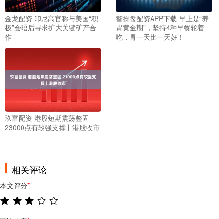
金龙配资 印尼高官称与美国“积
智操盘配资APP下载 早上是“养
极”会晤后寻求扩大关键矿产合
胃黄金期”，坚持4种早餐轮着
作
吃，胃一天比一天好！
玖富配资 港股短期震荡整固
23000点有较强支撑丨港股收市
相关评论
本文评分
*