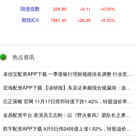
国债指数
229.80
+0.11
+0.05%
期指IC0
7881.40
+26.20
+0.33%
热点资讯
卓信宝配资APP下载 一季度银行理财规模排名调整 行业竞争关键从渠道转向投研能力
宏海配资APP下载 【读研报】东吴证券频现合规漏洞：连吃监管罚单，研报缺失关键风险提示误导投资人
亿正策略 官网 11月17日煜邦转债下跌1.42%，转股溢价率9.1%
金鼎配资平台 老演员王志刚：以《野火春风》梁队长之勇铸《苦菜花》姜永泉之魂
胜宇配资APP下载 9月5日伟24转债上涨1.52%，转股溢价率26.54%