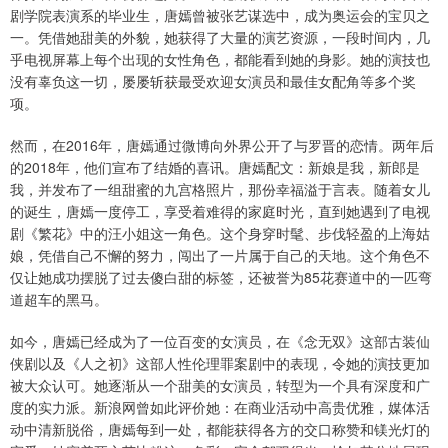
剧学院表演系的毕业生，唐嫣曾被张艺谋选中，成为奥运会的宝贝之
一。凭借她甜美的外貌，她获得了大量的演艺资源，一段时间内，几
乎电视屏幕上每个出现的女性角色，都能看到她的身影。她的演技也
没有辜负这一切，屡屡斩获最受欢迎女演员和最佳女配角等多个奖
项。
然而，在2016年，唐嫣通过微博向外界公开了与罗晋的恋情。两年后
的2018年，他们宣布了结婚的喜讯。唐嫣配文：新娘是我，新郎是
我，并发布了一组甜蜜的九宫格照片，那份幸福溢于言表。随着女儿
的诞生，唐嫣一度停工，享受着难得的家庭时光，直到她遇到了电视
剧《繁花》中的汪小姐这一角色。这个身穿时髦、步伐轻盈的上海姑
娘，凭借自己不懈的努力，闯出了一片属于自己的天地。这个角色不
仅让她成功摆脱了过去傻白甜的标签，还被誉为85花赛道中的一匹弯
道超车的黑马。
如今，唐嫣已经成为了一位百变的女演员，在《念无双》这部古装仙
侠剧以及《人之初》这部人性伦理罪案剧中的表现，令她的演技更加
被大众认可。她逐渐从一个甜美的女演员，转型为一个具有深度和广
度的实力派。新浪网曾如此评价她：在商业活动中高贵优雅，媒体活
动中清新脱俗，唐嫣每到一处，都能获得各方的交口称赞和镁光灯的