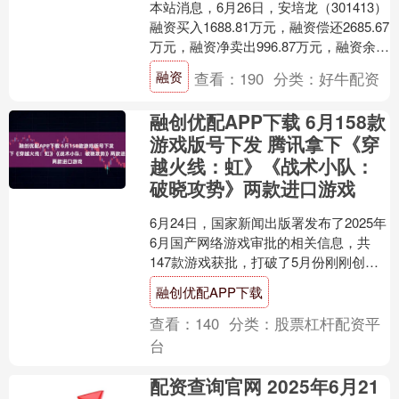
本站消息，6月26日，安培龙（301413）
融资买入1688.81万元，融资偿还2685.67
万元，融资净卖出996.87万元，融资余额
1.61亿元，近20个交....
融资
查看：
190
分类：
好牛配资
融创优配APP下载 6月158款
游戏版号下发 腾讯拿下《穿
越火线：虹》《战术小队：
破晓攻势》两款进口游戏
6月24日，国家新闻出版署发布了2025年
6月国产网络游戏审批的相关信息，共
147款游戏获批，打破了5月份刚刚创下
的单月130款游戏获批的纪录。 《每日经
融创优配APP下载
济新闻....
查看：
140
分类：
股票杠杆配资平
台
配资查询官网 2025年6月21