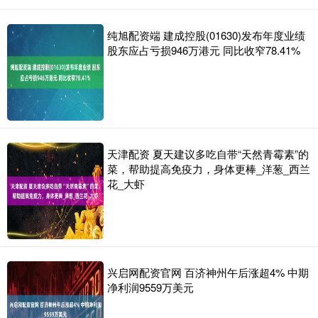
纯旭配资端 建成控股(01630)发布年度业绩
股东应占亏损946万港元 同比收窄78.41%
天津配资 夏天建议多吃自带“天然青霉素”的
菜，帮助提高免疫力，身体更棒_洋葱_西兰
花_大虾
兴启网配资官网 百济神州午后涨超4% 中期
净利润9559万美元