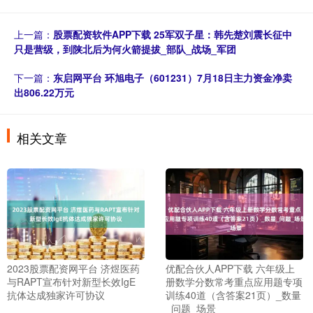
上一篇：
股票配资软件APP下载 25军双子星：韩先楚刘震长征中
只是营级，到陕北后为何火箭提拔_部队_战场_军团
下一篇：
东启网平台 环旭电子（601231）7月18日主力资金净卖
出806.22万元
相关文章
2023股票配资网平台 济煜医药
优配合伙人APP下载 六年级上
与RAPT宣布针对新型长效IgE
册数学分数常考重点应用题专项
抗体达成独家许可协议
训练40道（含答案21页）_数量
_问题_场景