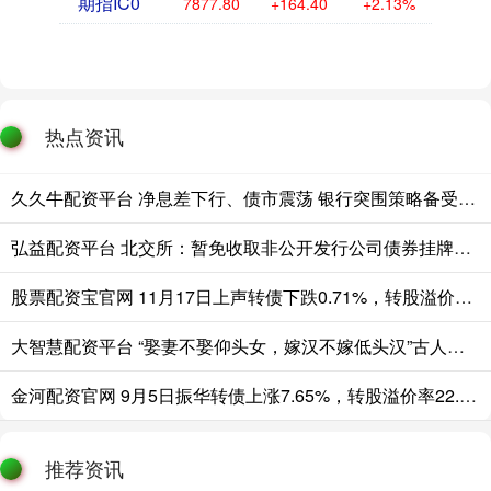
期指IC0
7877.80
+164.40
+2.13%
热点资讯
久久牛配资平台 净息差下行、债市震荡 银行突围策略备受机构关注
弘益配资平台 北交所：暂免收取非公开发行公司债券挂牌初费和挂牌年费
股票配资宝官网 11月17日上声转债下跌0.71%，转股溢价率39.66%
大智慧配资平台 “娶妻不娶仰头女，嫁汉不嫁低头汉”古人的忠告，年轻人值得一看
金河配资官网 9月5日振华转债上涨7.65%，转股溢价率22.04%
推荐资讯