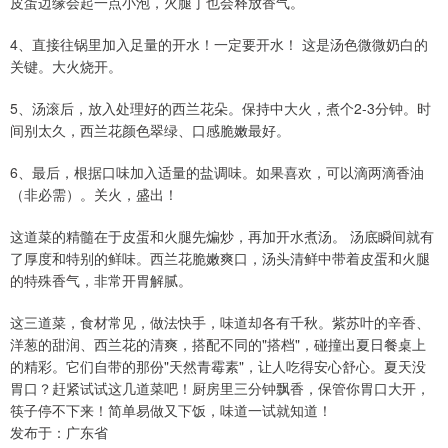
皮蛋边缘会起一点小泡，火腿丁也会释放香气。
4、直接往锅里加入足量的开水！一定要开水！ 这是汤色微微奶白的
关键。大火烧开。
5、汤滚后，放入处理好的西兰花朵。保持中大火，煮个2-3分钟。时
间别太久，西兰花颜色翠绿、口感脆嫩最好。
6、最后，根据口味加入适量的盐调味。如果喜欢，可以滴两滴香油
（非必需）。关火，盛出！
这道菜的精髓在于皮蛋和火腿先煸炒，再加开水煮汤。 汤底瞬间就有
了厚度和特别的鲜味。西兰花脆嫩爽口，汤头清鲜中带着皮蛋和火腿
的特殊香气，非常开胃解腻。
这三道菜，食材常见，做法快手，味道却各有千秋。紫苏叶的辛香、
洋葱的甜润、西兰花的清爽，搭配不同的"搭档"，碰撞出夏日餐桌上
的精彩。它们自带的那份"天然青霉素"，让人吃得安心舒心。夏天没
胃口？赶紧试试这几道菜吧！厨房里三分钟飘香，保管你胃口大开，
筷子停不下来！简单易做又下饭，味道一试就知道！
发布于：广东省