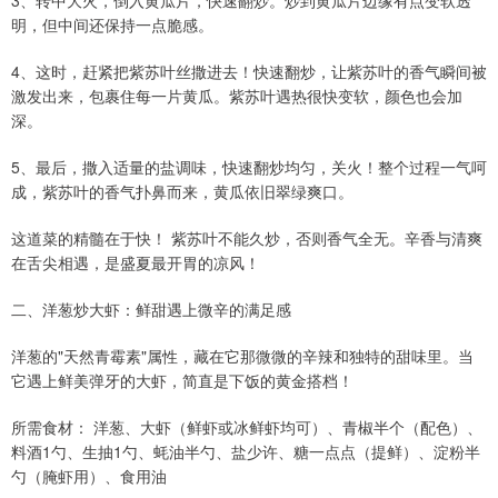
3、转中大火，倒入黄瓜片，快速翻炒。炒到黄瓜片边缘有点变软透
明，但中间还保持一点脆感。
4、这时，赶紧把紫苏叶丝撒进去！快速翻炒，让紫苏叶的香气瞬间被
激发出来，包裹住每一片黄瓜。紫苏叶遇热很快变软，颜色也会加
深。
5、最后，撒入适量的盐调味，快速翻炒均匀，关火！整个过程一气呵
成，紫苏叶的香气扑鼻而来，黄瓜依旧翠绿爽口。
这道菜的精髓在于快！ 紫苏叶不能久炒，否则香气全无。辛香与清爽
在舌尖相遇，是盛夏最开胃的凉风！
二、洋葱炒大虾：鲜甜遇上微辛的满足感
洋葱的"天然青霉素"属性，藏在它那微微的辛辣和独特的甜味里。当
它遇上鲜美弹牙的大虾，简直是下饭的黄金搭档！
所需食材： 洋葱、大虾（鲜虾或冰鲜虾均可）、青椒半个（配色）、
料酒1勺、生抽1勺、蚝油半勺、盐少许、糖一点点（提鲜）、淀粉半
勺（腌虾用）、食用油