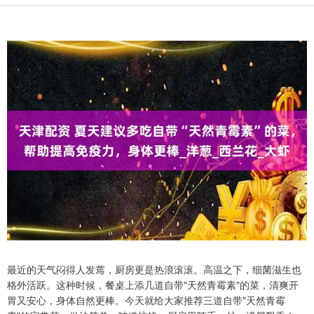
最近的天气闷得人发蔫，厨房更是热浪滚滚。高温之下，细菌滋生也
格外活跃。这种时候，餐桌上添几道自带"天然青霉素"的菜，清爽开
胃又安心，身体自然更棒。今天就给大家推荐三道自带"天然青霉