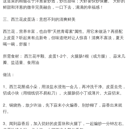
这道菜的精髓在于洋葱要炒透，炒出甜味；大虾要快炒保嫩。 大虾的
鲜甜和洋葱的微辛完美融合，一口下去，满满的幸福感！
三、西兰花皮蛋汤：意想不到的清爽鲜美
西兰花，营养丰富，也自带"天然青霉素"属性。用它来做汤？再搭配
上皮蛋？听起来有点新奇，但味道绝对让人惊喜！清爽不寡淡，夏天
喝一碗，舒服！
所需食材： 西兰花半颗、皮蛋1-2个、火腿肠1根（或方腿）、蒜末几
瓣、盐适量、食用油
做法：
1、西兰花掰成小朵，用淡盐水浸泡一会儿，再冲洗干净。皮蛋去壳，
切成小块（用细线切不易粘刀）。火腿肠切小丁或薄片。大蒜切末。
2、锅烧热，放少许油，先下蒜末小火煸香。别炒糊了，蒜香出来就
行。
3、闻到蒜香后，加入切好的皮蛋块和火腿丁，一起煸炒一分钟左右。