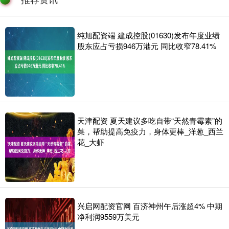
纯旭配资端 建成控股(01630)发布年度业绩
股东应占亏损946万港元 同比收窄78.41%
天津配资 夏天建议多吃自带“天然青霉素”的
菜，帮助提高免疫力，身体更棒_洋葱_西兰
花_大虾
兴启网配资官网 百济神州午后涨超4% 中期
净利润9559万美元