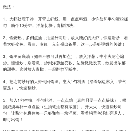
做法：
1、大虾处理干净，开背去虾线。用一点点料酒、少许盐和半勺淀粉抓
匀，腌个10分钟。洋葱切块，青椒切块。
2、锅烧热，多倒点油，油温升高后，放入腌好的大虾，快速滑炒！看
着大虾变色、卷曲、变红，立刻盛出备用。这一步是虾弹嫩的关键！
3、锅里留底油（如果不够可以再加点），放入洋葱，中小火耐心煸
炒。慢慢炒，别着急，炒到洋葱丝变软、边缘微微发黄，散发出浓郁
的甜香。这时放入青椒，一起翻炒至断生。
4、把之前炒好的大虾倒回锅里。烹入1勺料酒（沿着锅边淋入，香气
更足），快速翻炒。
5、加入1勺生抽、半勺蚝油、一点点糖（真的只要一点点提味），根
据咸淡再补一点点盐（生抽蚝油都有咸度）。开大火，快速翻炒均
匀，让酱汁包裹住每一只虾和每一块洋葱。看着锅里色泽红亮诱人，
即可出锅！