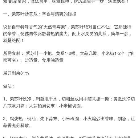
素"的家常菜，做法简单，味道惊艳，厨房里随手一炒，满屋飘香！
一、紫苏叶炒黄瓜：辛香与清爽的碰撞
说起自带特殊香气的"天然青霉素"，紫苏叶绝对当仁不让。它那独特
的辛香，仿佛自带驱散暑热的魔力。配上水灵灵的黄瓜，简单一炒，
就是绝配！
所需食材： 紫苏叶一小把、黄瓜1-2根、大蒜几瓣、小米椒1-2个（怕
辣可省）、盐适量、食用油适量
展开剩余81%
做法：
1、紫苏叶洗净，稍微甩干水，切粗丝或用手随意撕一撕；黄瓜洗净切
片或滚刀块；大蒜拍扁切末，小米椒切圈。
2、锅烧热，倒油，先下蒜末、小米椒圈，小火煸炒出香味。别急，让
蒜香充分释放。