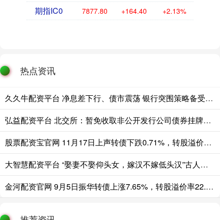
期指IC0
7877.80
+164.40
+2.13%
热点资讯
久久牛配资平台 净息差下行、债市震荡 银行突围策略备受机构关注
弘益配资平台 北交所：暂免收取非公开发行公司债券挂牌初费和挂牌年费
股票配资宝官网 11月17日上声转债下跌0.71%，转股溢价率39.66%
大智慧配资平台 “娶妻不娶仰头女，嫁汉不嫁低头汉”古人的忠告，年轻人值得一看
金河配资官网 9月5日振华转债上涨7.65%，转股溢价率22.04%
推荐资讯